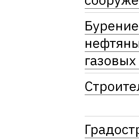
Бурение
нефтяны
газовых
Строите
Градост