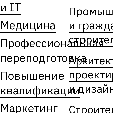
и IT
Промыш
Медицина
и гражд
строите
Профессиональная
переподготовка
Архитек
проекти
Повышение
и дизай
квалификации
Маркетинг
Строите