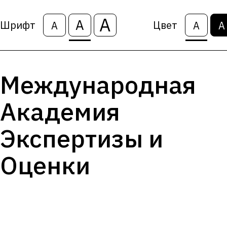
А
А
Шрифт
Цвет
А
А
А
Международная
Академия
Экспертизы и
Оценки