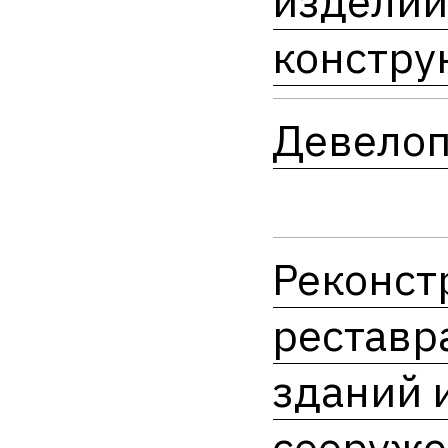
изделий
констру
Девело
Реконст
реставр
зданий 
сооруж