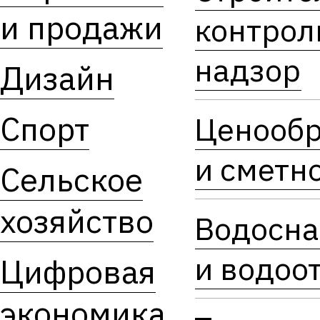
и продажи
контрол
надзор
Дизайн
Спорт
Ценообр
и сметн
Сельское
хозяйство
Водосн
и водоо
Цифровая
экономика