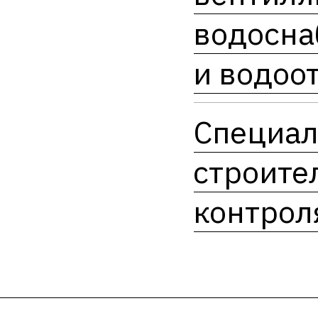
водосн
и водоо
Специал
строите
контрол