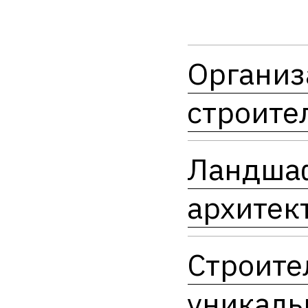
Организ
строите
Ландша
архитек
Строите
уникаль