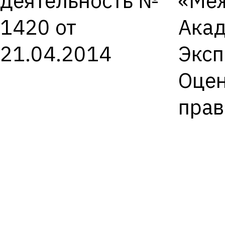
деятельность №
«Ме
1420 от
Ака
21.04.2014
Экс
Оцен
пра