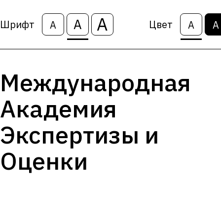
А
А
Шрифт
Цвет
А
А
А
Международная
Академия
Экспертизы и
Оценки