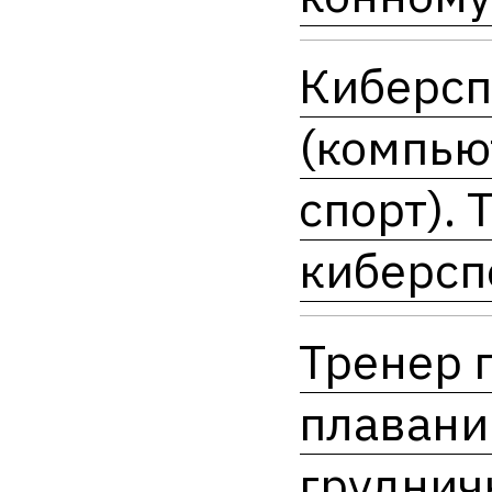
Киберсп
(компь
спорт). 
киберсп
Тренер 
плавани
груднич