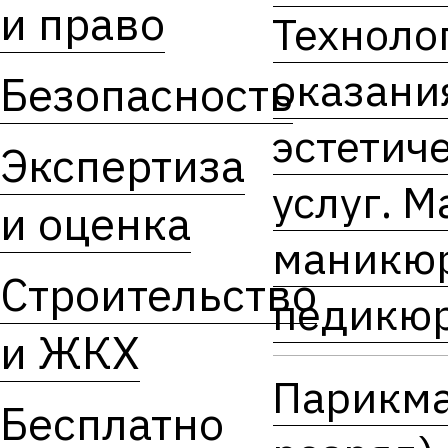
и право
Техноло
оказани
Безопасность
эстетич
Экспертиза
услуг. М
и оценка
маникюр
Строительство
педикю
и ЖКХ
Парикма
Бесплатно