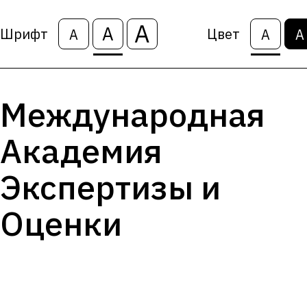
А
А
Шрифт
Цвет
А
А
А
Международная
Академия
Экспертизы и
Оценки