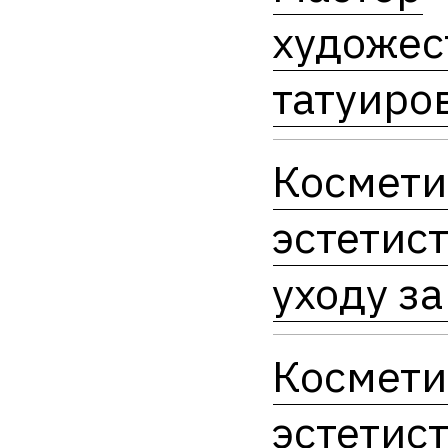
художес
татуиро
Космети
эстетист
уходу з
Космети
эстетист