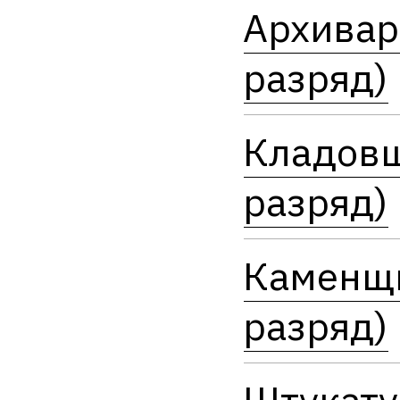
Архивар
разряд)
Кладовщ
разряд)
Каменщи
разряд)
Штукату