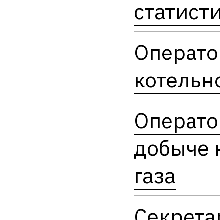
статист
Операто
котельн
Операто
добыче 
газа
Секрета