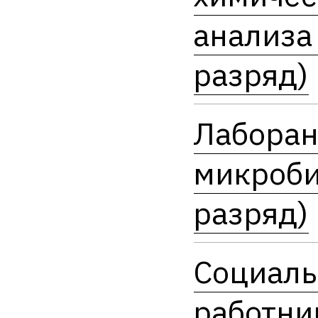
анализа 
разряд)
Лаборан
микроби
разряд)
Социал
работни