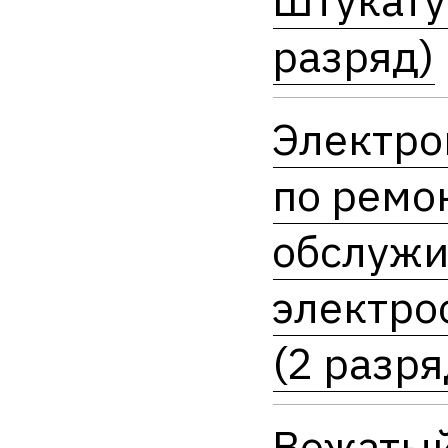
разряд)
Электро
по ремо
обслуж
электро
(2 разря
Вожаты