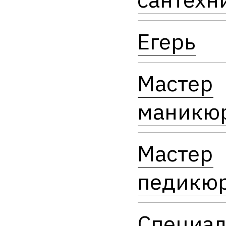
Егерь
Мастер
маникю
Мастер
педикю
Специал