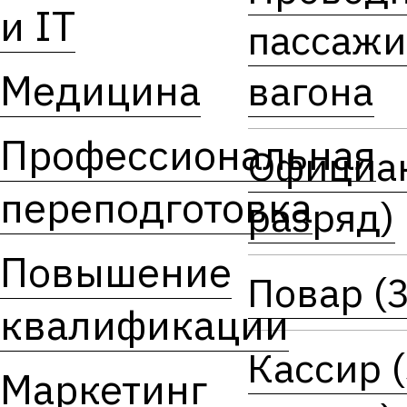
и IT
пассажи
Медицина
вагона
Профессиональная
Официан
переподготовка
разряд)
Повышение
Повар (3
квалификации
Кассир 
Маркетинг