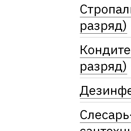
Стропал
разряд)
Кондите
разряд)
Дезинф
Слесарь
сантехн