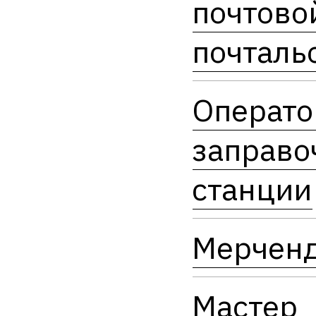
почтово
почталь
Операто
заправо
станции
Мерчен
Мастер