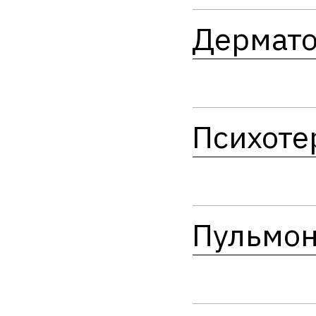
Дермато
Психоте
Пульмон