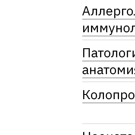
Аллерго
иммуно
Патолог
анатоми
Колопро