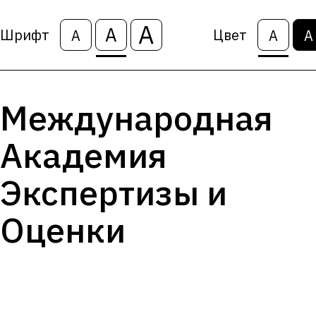
А
А
Шрифт
Цвет
А
А
А
Международная
Академия
Экспертизы и
Оценки