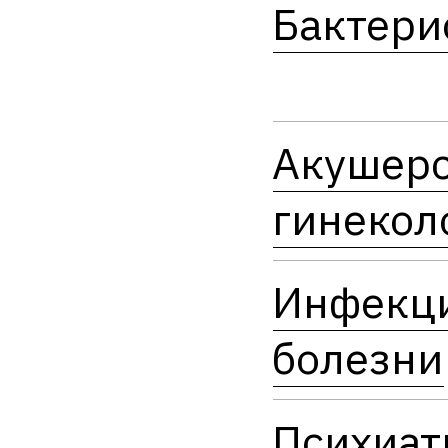
Бактери
Акушерс
гинекол
Инфекц
болезни
Психиат