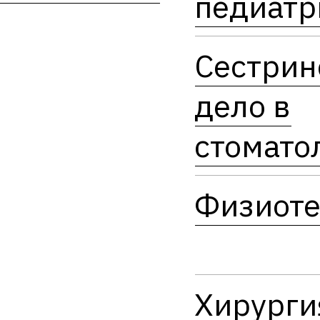
педиатр
Сестрин
дело в
стомато
Физиоте
Хирурги