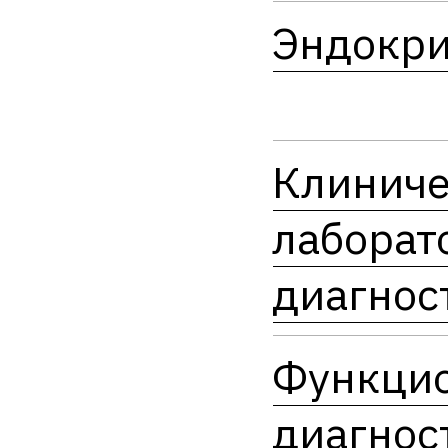
Эндокри
Клиниче
лаборат
диагнос
Функци
диагнос