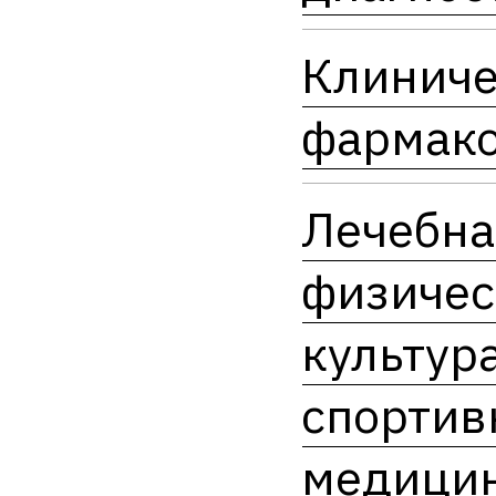
Клиниче
фармако
Лечебна
физичес
культура
спортив
медици