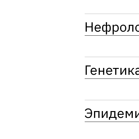
Нефрол
Генетик
Эпидем