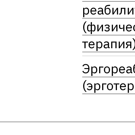
реабили
(физиче
терапия
Эргореа
(эрготе