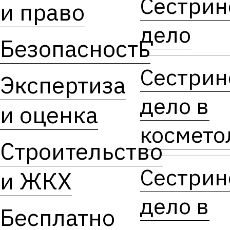
Сестрин
и право
дело
Безопасность
Сестрин
Экспертиза
дело в
и оценка
космето
Строительство
Сестрин
и ЖКХ
дело в
Бесплатно