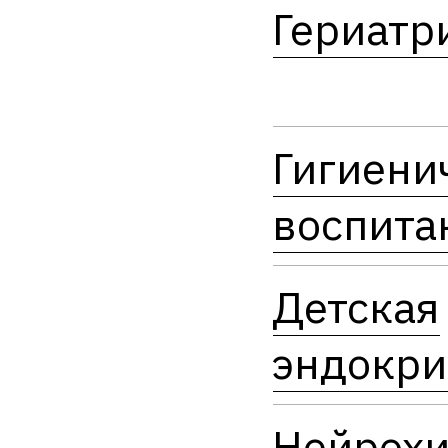
Гериатр
Гигиени
воспита
Детская
эндокри
Нейрохи