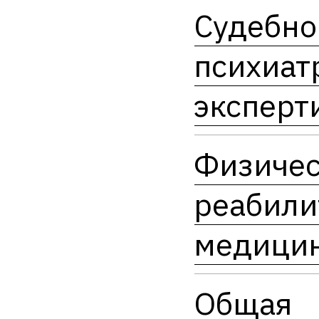
Судебно
психиат
эксперт
Физичес
реабили
медици
Общая