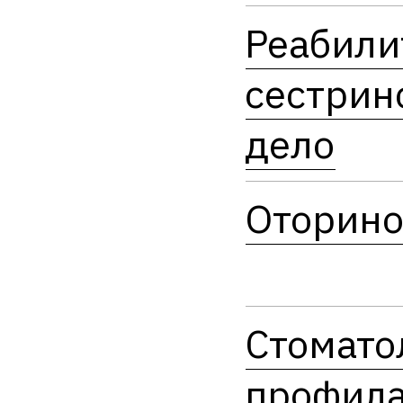
Реабили
сестрин
дело
Оторино
Стомато
профила