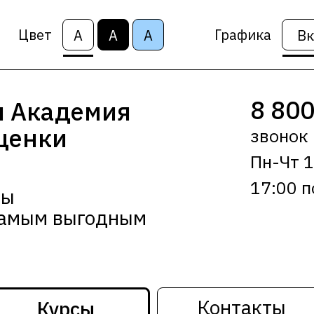
Цвет
Графика
А
А
А
Вк
8 800
 Академия
ценки
звонок
Пн-Чт 1
17:00 
сы
самым выгодным
Контакты
Курсы