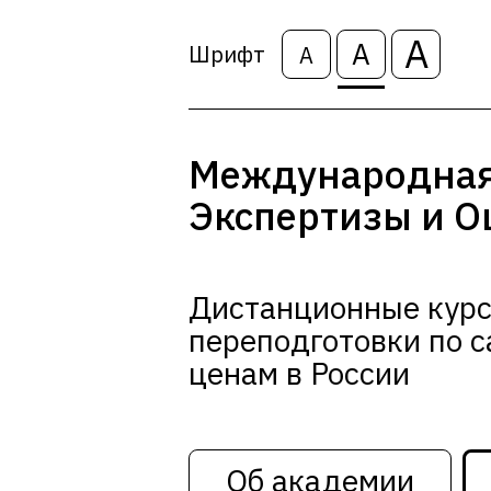
А
А
Шрифт
А
Международная
Экспертизы и О
Дистанционные кур
переподготовки по 
ценам в России
Об академии